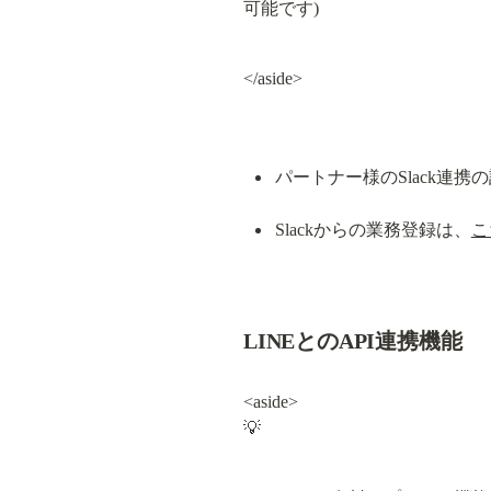
可能です)
</aside>
パートナー様のSlack連携
Slackからの業務登録は、
こ
LINEとのAPI連携機能
<aside>

💡